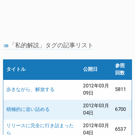
「私的解説」タグの記事リスト
list
参照
タイトル
公開日
回数
2012年03月
歩きながら、解放する
5811
09日
2012年03月
積極的に追い詰める
6700
04日
リリースに完全に行き詰まった
2012年03月
6537
ら
04日