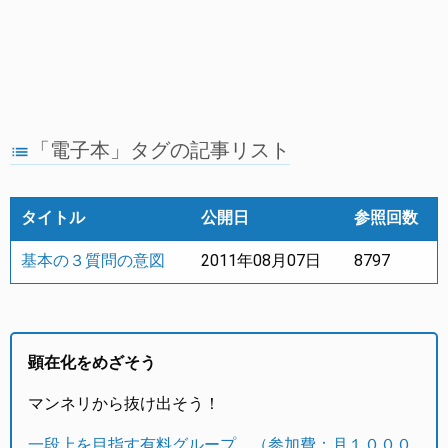
「電子本」タグの記事リスト
list
タイトル
公開日
参照回数
基本の３質問の意図
2011年08月07日
8797
顕在化をめざそう
マンネリから抜け出そう！
一段上を目指す有料グループ。（参加費：月１０００