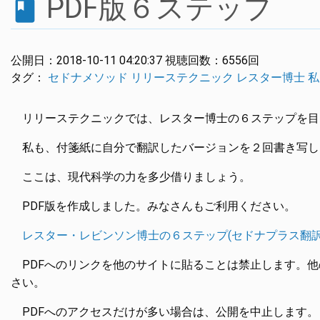
PDF版６ステップ
book
公開日：
2018-10-11 04:20:37
視聴回数：
6556回
タグ：
セドナメソッド
リリーステクニック
レスター博士
私
リリーステクニックでは、レスター博士の６ステップを目
私も、付箋紙に自分で翻訳したバージョンを２回書き写し
ここは、現代科学の力を多少借りましょう。
PDF版を作成しました。みなさんもご利用ください。
レスター・レビンソン博士の６ステップ(セドナプラス翻訳
PDFへのリンクを他のサイトに貼ることは禁止します。
さい。
PDFへのアクセスだけが多い場合は、公開を中止します。