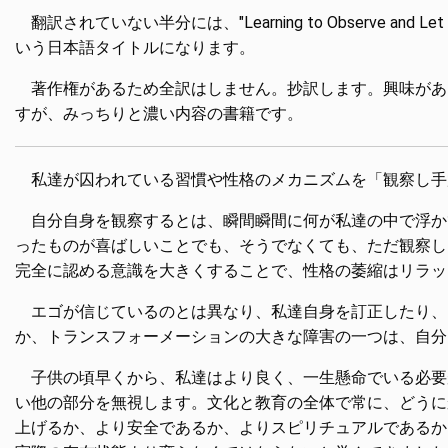
翻訳されていない半分には、"Learning to Observe
いう日本語タイトルになります。
著作権があるため全訳はしません。抄訳します。興味があ
すが、みっちりと濃い内容の書籍です。
私達が囚われている習慣や性格のメカニズムを「観察し手
自分自身を観察するとは、瞬間瞬間に何が私達の中で浮か
ったものが喜ばしいことでも、そうでなくても、ただ観察し
完全に認める意識を大きくすることで、性格の萎縮はリラッ
エゴが信じているのとは異なり、私達自身を訂正したり、
か、トランスフォーメーションの大きな障害の一つは、自分
子供の頃早くから、私達はより良く、一生懸命でいる必要
い他の部分を無視します。文化と教育の全体で常に、どうに
上げるか、より安全であるか、よりスピリチュアルであるか