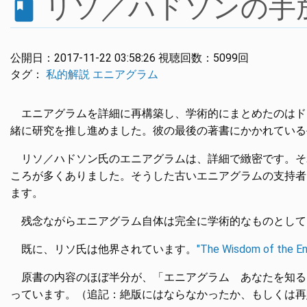
リソ／ハドソンの手
book
公開日：
2017-11-22 03:58:26
視聴回数：
5099回
タグ：
私的解説
エニアグラム
エニアグラムを詳細に再構築し、学術的にまとめたのはド
緒に研究を推し進めました。彼の最後の著書にかかれている
リソ／ハドソン氏のエニアグラムは、詳細で緻密です。そ
ころが多くありました。そうした古いエニアグラムの支持者
ます。
残念ながらエニアグラム自体は完全に学術的なものとして
既に、リソ氏は他界されています。
"The Wisdom of the E
原書の内容のほぼ半分が、「エニアグラム あなたを知る
っています。（追記：絶版にはならなかったか、もしくは再