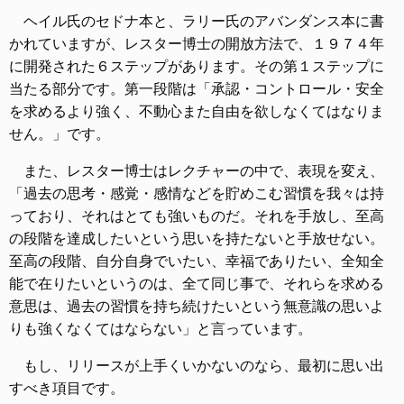
ヘイル氏のセドナ本と、ラリー氏のアバンダンス本に書
かれていますが、レスター博士の開放方法で、１９７４年
に開発された６ステップがあります。その第１ステップに
当たる部分です。第一段階は「承認・コントロール・安全
を求めるより強く、不動心また自由を欲しなくてはなりま
せん。」です。
また、レスター博士はレクチャーの中で、表現を変え、
「過去の思考・感覚・感情などを貯めこむ習慣を我々は持
っており、それはとても強いものだ。それを手放し、至高
の段階を達成したいという思いを持たないと手放せない。
至高の段階、自分自身でいたい、幸福でありたい、全知全
能で在りたいというのは、全て同じ事で、それらを求める
意思は、過去の習慣を持ち続けたいという無意識の思いよ
りも強くなくてはならない」と言っています。
もし、リリースが上手くいかないのなら、最初に思い出
すべき項目です。